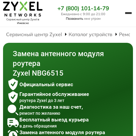
+7 (800) 101-14-79
Ежедневно с 9:00 до 21:00
Позвонить
мне утром
Сервисный центр Zyxel
в
Ижевске
Сервисный центр Zyxel
Каталог устройств
Ремонт
Замена антенного модуля
роутера
Zyxel NBG6515
Официальный сервис
Гарантийное обслуживание
роутера Zyxel до 3 лет
Диагностика за наш счет,
ремонт по желанию
Бесплатный выезд курьера
в день обращения
Замена антенного модуля роутера